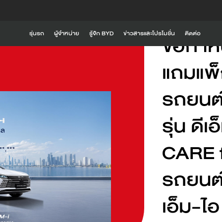
20 พฤษภาคม 2026
/
ข
รุ่นรถ
ผู้จำหน่าย
รู้จัก BYD
ข่าวสารและโปรโมชั่น
ติดต่อ
ข้อกำห
รู้จัก BYD
แถมแพ็
i
BYD SEALION 6 DM-i
BYD SEALION 5 DM
Global BYD
รถยนต์
BYD RÊVER
ความเป็นมาของ BYD
รุ่น ดี
ประสบการณ์ที่เหนือกว่าจาก BYD
ดูเพิ่มเติม
ดูเพิ่มเติม
CARE f
นวัตกรรมการขับขี่
BYD ATTO 2
BYD SEAL 6
รถยนต์
เอ็ม-ไ
ค้นหาสถานีชาร์จ