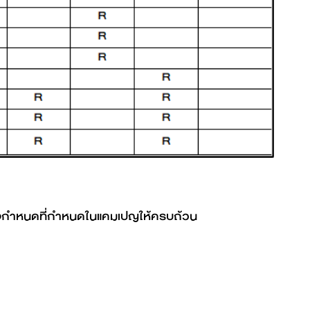
ละข้อกำหนดที่กำหนดในแคมเปญให้ครบถ้วน