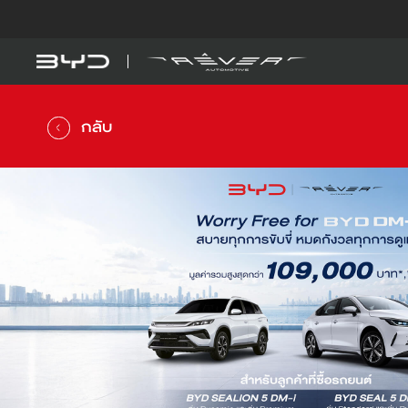
รุ่นรถ
รู้จัก BYD
BYD SEAL 5 DM-
DM-i
กลับ
ดูเพิ่มเติม
BYD ATTO 1
EV
คำนวณค่าไฟรถ EV