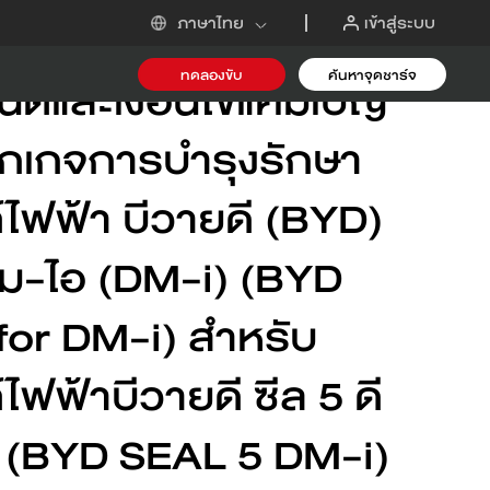
่าวประชาสัมพันธ์
เข้าสู่ระบบ
ภาษาไทย
ทดลองขับ
ค้นหาจุดชาร์จ
นดและเงื่อนไขแคมเปญ
กเกจการบำรุงรักษา
-i
ไฟฟ้า บีวายดี (BYD)
เอ็ม-ไอ (DM-i) (BYD
or DM-i) สำหรับ
ไฟฟ้าบีวายดี ซีล 5 ดี
อ (BYD SEAL 5 DM-i)
ขอข้อเสนอ