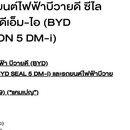
นต์ไฟฟ้าบีวายดี ซีไล
BYD ATTO 3
 ดีเอ็ม-ไอ (BYD
ON 5 DM-i)
ดูเพิ่มเติม
้า บีวายดี (BYD)
อ (BYD SEAL 5 DM-i) และรถยนต์ไฟฟ้าบีวาย
ขอข้อเสนอ
69) (“แคมเปญ”)
c)