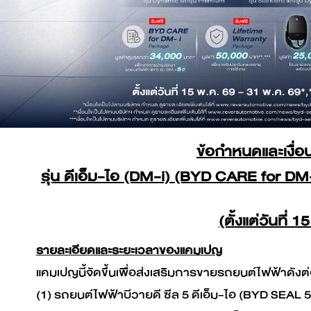
ดูเพิ่มเติม
BYD SEALION 7
ดูเพิ่มเติม
ข้อกำหนดและเงื่
BYD DOLPHIN
รุ่น ดีเอ็ม-ไอ (DM-i) (BYD CARE for DM
คำนวณค่าไฟรถ EV
(ตั้งแต่วันที
รายละเอียดและระยะเวลาของแคมเปญ
ดูเพิ่มเติม
แคมเปญนี้จัดขึ้นเพื่อส่งเสริมการขายรถยนต์ไฟฟ้าดังต่อ
(1) รถยนต์ไฟฟ้าบีวายดี ซีล 5 ดีเอ็ม-ไอ (BYD SEAL 5