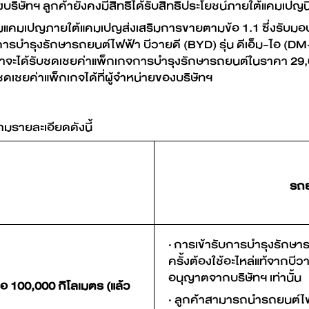
งบริษัทฯ ลูกค้ายังคงมีสิทธิได้รับสิทธิประโยชน์ภายใต้แคมเปญนี
าร่วมแคมเปญภายใต้แคมเปญส่งเสริมการขายตามข้อ 1.1 ซึ่งรับม
รบำรุงรักษารถยนต์ไฟฟ้า บีวายดี (BYD) รุ่น ดีเอ็ม-ไอ (DM
ูกค้าจะได้รับชดเชยค่าแพ็กเกจการบำรุงรักษารถยนต์ในราคา 29,0
เชยค่าแพ็กเกจได้ที่ผู้จำหน่ายของบริษัทฯ
ตามรายละเอียดดังนี้
รถย
· การเข้ารับการบำรุงรักษา
ครั้งต้องใช้อะไหล่แท้จากบีว
อนุญาตจากบริษัทฯ เท่านั้น
อ 100,000 กิโลเมตร (แล้ว
· ลูกค้าสามารถนำรถยนต์ไฟฟ