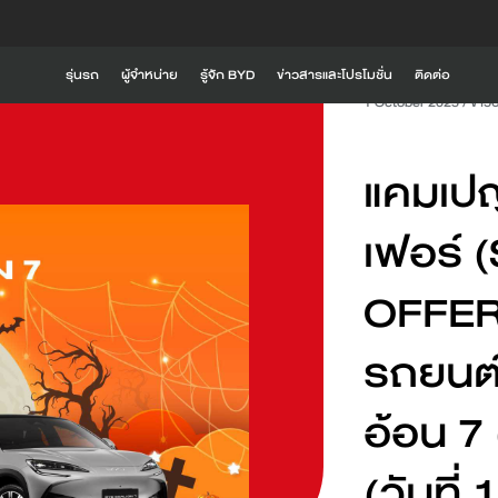
รุ่นรถ
ผู้จำหน่าย
รู้จัก BYD
ข่าวสารและโปรโมชั่น
ติดต่อ
1 October 2025
/
ข่าว
รู้จัก BYD
i
BYD SEALION 6 DM-i
BYD SEALION 5 DM
แคมเปญ
Global BYD
BYD RÊVER
เฟอร์
ความเป็นมาของ BYD
OFFER
ประสบการณ์ที่เหนือกว่าจาก BYD
ดูเพิ่มเติม
ดูเพิ่มเติม
นวัตกรรมการขับขี่
รถยนต์
BYD ATTO 2
BYD SEAL 6
อ้อน 7
ค้นหาสถานีชาร์จ
(วันที่