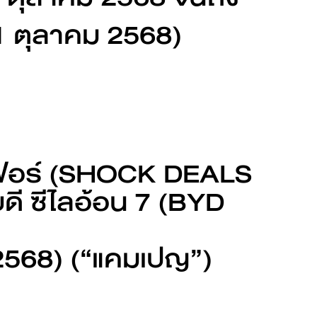
31 ตุลาคม 2568)
BYD ATTO 3
ดูเพิ่มเติม
ฟเฟอร์ (SHOCK DEALS
ี ซีไลอ้อน 7 (BYD
ขอข้อเสนอ
ม 2568) (“แคมเปญ”)