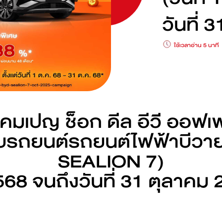
ดูเพิ่มเติม
ดูเพิ่มเติม
วันที่ 
BYD M6
BYD SEAL
ใช้เวลาอ่าน 5 นาที
ดูเพิ่มเติม
ดูเพิ่มเติม
ขแคมเปญ ช็อก ดีล อีวี ออ
รถยนต์รถยนต์ไฟฟ้าบีวายด
ค้นหาสถานีชาร์จ
SEALION 7)
2568 จนถึงวันที่ 31 ตุลาค