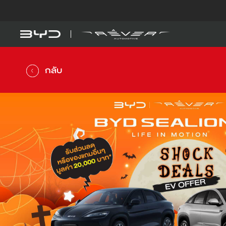
รุ่นรถ
รู้จัก BYD
BYD SEAL 5 DM-
DM-i
กลับ
ดูเพิ่มเติม
BYD ATTO 1
EV
คำนวณค่าไฟรถ EV