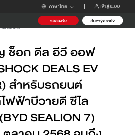
เข้าสู่ระบบ
ภาษาไทย
ทดลองขับ
ค้นหาจุดชาร์จ
ประชาสัมพันธ์
-i
 ช็อก ดีล อีวี ออฟ
 (SHOCK DEALS EV
) สำหรับรถยนต์
ไฟฟ้าบีวายดี ซีไล
 (BYD SEALION 7)
ขอข้อเสนอ
 1 ตุลาคม 2568 จนถึง